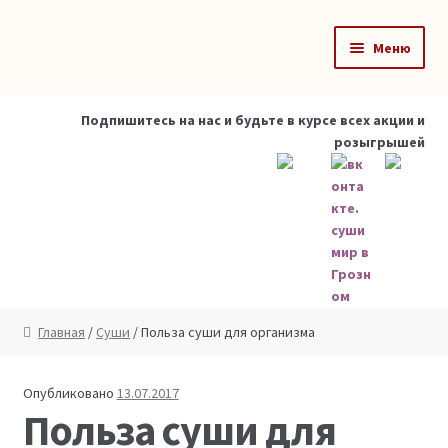
Перейти к навигации
Перейти к содержимому
Меню
Главная
Подпишитесь на нас и будьте в курсе всех акции и
розыгрышей
Роллы
Суши
Фастфуды
Сеты
Главная
/
Суши
/ Польза суши для организма
Салаты
Опубликовано
13.07.2017
Корзина
Польза суши для