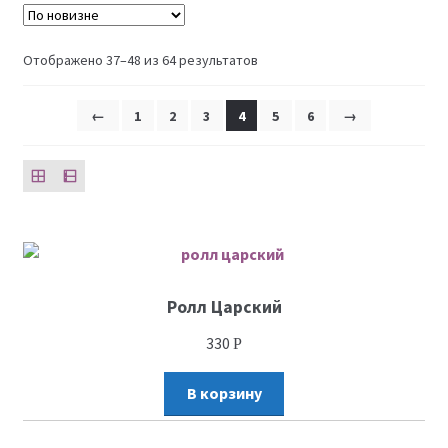
Отображено 37–48 из 64 результатов
←
1
2
3
4
5
6
→
Ролл Царский
330
Р
В корзину