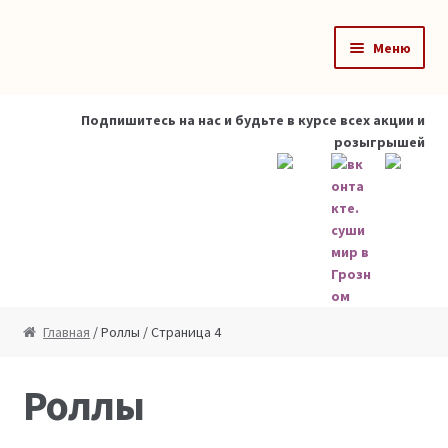
Перейти к навигации
Перейти к содержимому
Меню
Главная
Подпишитесь на нас и будьте в курсе всех акции и
розыгрышей
Роллы
Суши
Фастфуды
Сеты
Главная
/ Роллы / Страница 4
Салаты
Роллы
Корзина