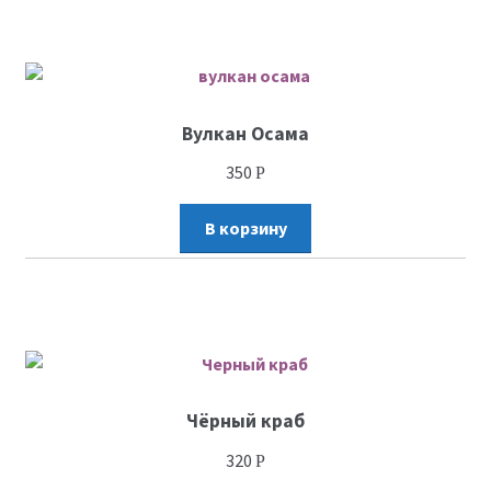
Вулкан Осама
350
Р
В корзину
Чёрный краб
320
Р