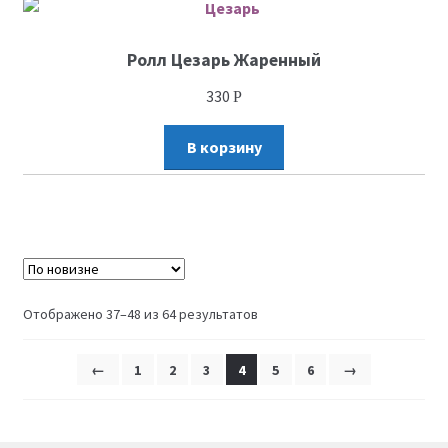
Ролл Цезарь Жаренный
330
Р
В корзину
Отображено 37–48 из 64 результатов
←
1
2
3
4
5
6
→